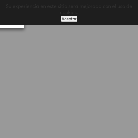
Su experiencia en este sitio será mejorada con el uso de
MENÚ
cookies.
Aceptar
Volver