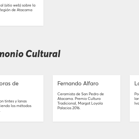
l (sitio web) sobre la
a Región de Atacama
monio Cultural
oras de
Fernando Alfaro
L
Ceramista de San Pedro de
Po
Atacama. Premio Cultura
la
n tintes y lanas
Tradicional, Margot Loyola
Iv
uiendo los métodos
Palacios 2016.
.