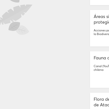
Áreas si
protegi
Acciones pa
la Biodiver
Fauna c
Canal (You
chilena
Flora d
de Ata