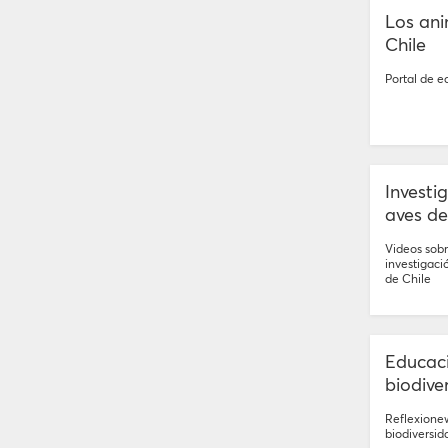
Los ani
Chile
Portal de e
Investi
aves de
Videos sob
investigació
de Chile
Educaci
biodive
Reflexione
biodiversi