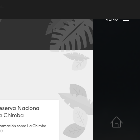
s.
MENÚ
eserva Nacional
a Chimba
formación sobre La Chimba
N).