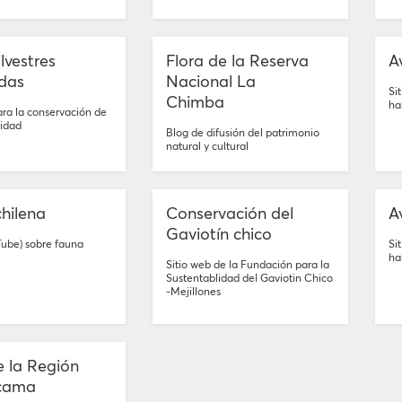
lvestres
Flora de la Reserva
A
das
Nacional La
Si
Chimba
ha
ra la conservación de
sidad
Blog de difusión del patrimonio
natural y cultural
hilena
Conservación del
A
Gaviotín chico
Tube) sobre fauna
Si
ha
Sitio web de la Fundación para la
Sustentablidad del Gaviotin Chico
-Mejillones
e la Región
cama