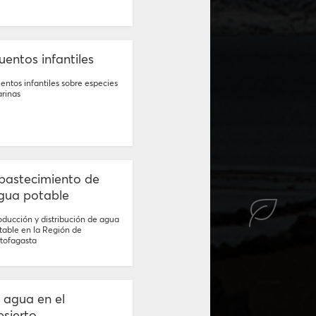
uentos infantiles
entos infantiles sobre especies
rinas
bastecimiento de
gua potable
oducción y distribución de agua
table en la Región de
tofagasta
l agua en el
esierto