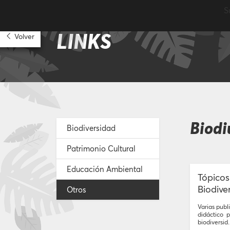
S
LINKS
Volver
Biodi
Biodiversidad
Patrimonio Cultural
Educación Ambiental
Tópicos
Biodive
Otros
Varias publ
didáctico p
biodiversid.