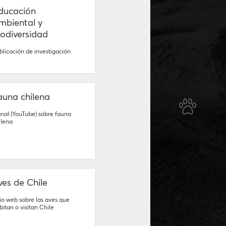
ducación
mbiental y
iodiversidad
blicación de investigación
auna chilena
nal (YouTube) sobre fauna
ilena
ves de Chile
tio web sobre las aves que
bitan o visitan Chile