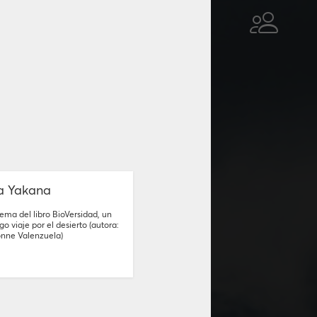
a Yakana
ema del libro BioVersidad, un
rgo viaje por el desierto (autora:
onne Valenzuela)