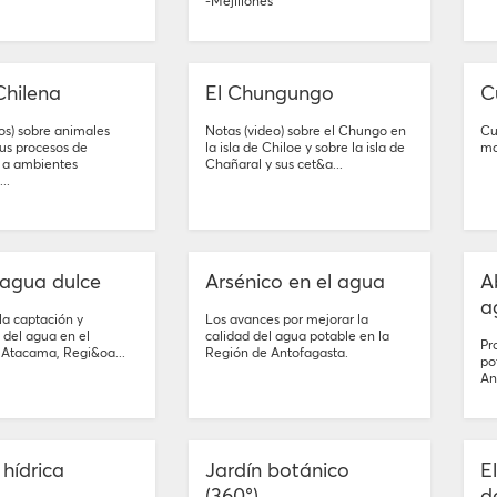
-Mejillones
Chilena
El Chungungo
C
os) sobre animales
Notas (video) sobre el Chungo en
Cu
sus procesos de
la isla de Chiloe y sobre la isla de
ma
 a ambientes
Chañaral y sus cet&a...
..
 agua dulce
Arsénico en el agua
A
a
 la captación y
Los avances por mejorar la
n del agua en el
calidad del agua potable en la
Pr
 Atacama, Regi&oa...
Región de Antofagasta.
po
An
 hídrica
Jardín botánico
E
(360°)
d