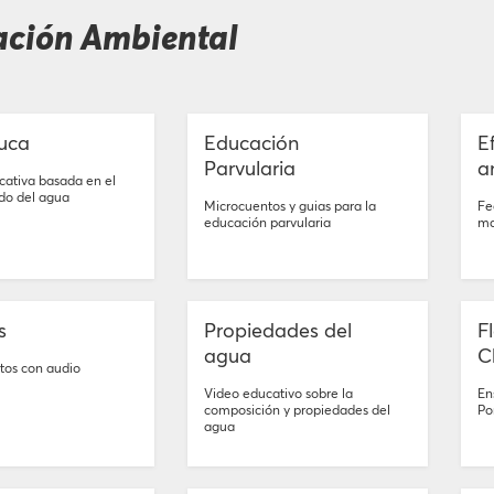
ción Ambiental
uca
Educación
E
Parvularia
a
cativa basada en el
do del agua
Microcuentos y guias para la
Fe
educación parvularia
ma
s
Propiedades del
F
agua
C
tos con audio
Video educativo sobre la
En
composición y propiedades del
Po
agua