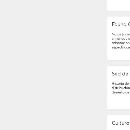
Fauna 
Notas (vide
chilenos y 
adaptación
espec&iacu.
Sed de
Historia de
distribució
desierto de
Cultura