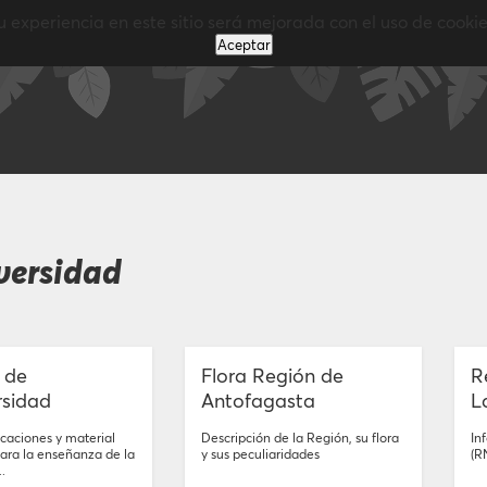
u experiencia en este sitio será mejorada con el uso de cookie
Aceptar
versidad
 de
Flora Región de
R
rsidad
Antofagasta
L
icaciones y material
Descripción de la Región, su flora
In
ara la enseñanza de la
y sus peculiaridades
(R
..