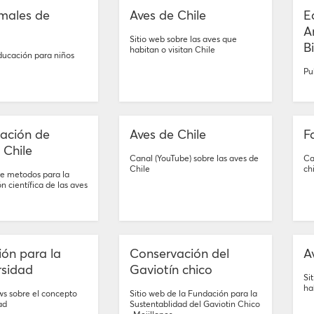
males de
Aves de Chile
E
A
Sitio web sobre las aves que
B
habitan o visitan Chile
ducación para niños
Pu
gación de
Aves de Chile
F
 Chile
Canal (YouTube) sobre las aves de
Ca
Chile
ch
re metodos para la
n científica de las aves
ón para la
Conservación del
A
rsidad
Gaviotín chico
Si
ha
ws sobre el concepto
Sitio web de la Fundación para la
dad
Sustentablidad del Gaviotin Chico