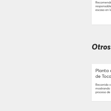
Recomendac
responsable
escaso en l
Otros
Planta 
de Toco
Recorrido vi
mostrando l
proceso de 