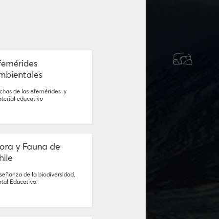
femérides
mbientales
chas de las efemérides y
terial educativo
lora y Fauna de
hile
señanza de la biodiversidad,
rtal Educativo.