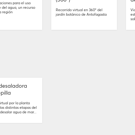
iones para el uso
 del agua, un recurso
Recorrido virtual en 360° del
Vi
a región
jardín botánico de Antofagasta
es
so
desaladora
pilla
rtual por la planta
as distintas etapas del
desalar agua de mar...