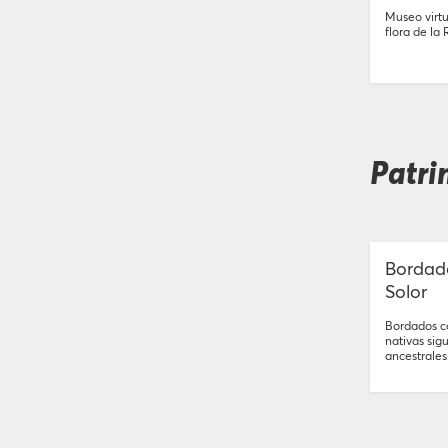
Museo virtua
flora de l
Patri
Bordad
Solor
Bordados co
nativas sig
ancestrales