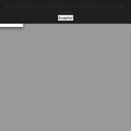
Su experiencia en este sitio será mejorada con el uso de
MENÚ
cookies.
Aceptar
Volver