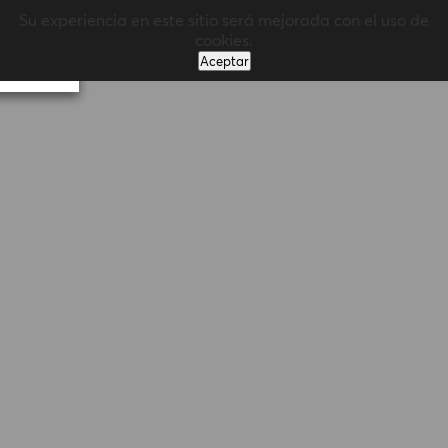
Su experiencia en este sitio será mejorada con el uso de
MENÚ
cookies.
Aceptar
Volver