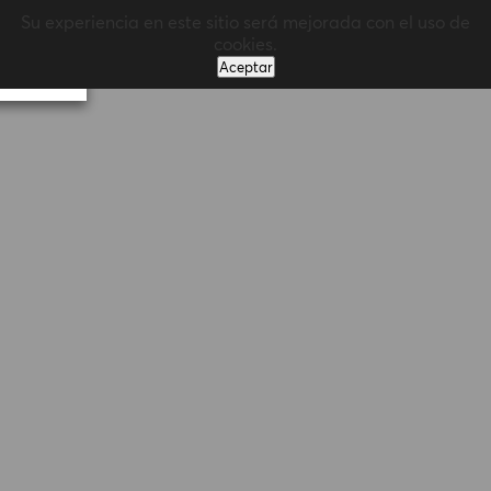
Su experiencia en este sitio será mejorada con el uso de
MENÚ
cookies.
Aceptar
Volver