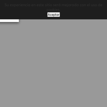
Su experiencia en este sitio será mejorada con el uso de
MENÚ
cookies.
Aceptar
Volver