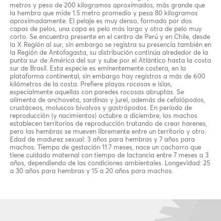
metros y peso de 200 kilogramos aproximados, más grande que
la hembra que mide 1.5 metro promedio y pesa 80 kilogramos
aproximadamente. El pelaje es muy denso, formado por dos
capas de pelos, una capa es pelo más largo y otra de pelo muy
corto. Se encuentra presente en el centro de Perú y en Chile, desde
la X Región al sur, sin embargo se registra su presencia también en
la Región de Antofagasta, su distribución continúa alrededor de la
punta sur de América del sur y sube por el Atlántico hasta la costa
sur de Brasil. Esta especie es eminentemente costera, en la
plataforma continental, sin embargo hay registros a más de 600
kilómetros de la costa. Prefiere playas rocosas e islas,
especialmente aquellas con paredes rocosas abruptas. Se
alimenta de anchoveta, sardinas y jurel, además de cefalópodos,
crustáceos, moluscos bivalvos y gastrópodos. En período de
reproducción (y nacimientos) octubre a diciembre, los machos
establecen territorios de reproducción tratando de crear harenes,
pero las hembras se mueven libremente entre un territorio y otro.
Edad de madurez sexual: 3 años para hembras y 7 años para
machos. Tiempo de gestación 11.7 meses, nace un cachorro que
tiene cuidado maternal con tiempo de lactancia entre 7 meses a 3
años, dependiendo de las condiciones ambientales. Longevidad: 25
a 30 años para hembras y 15 a 20 años para machos.