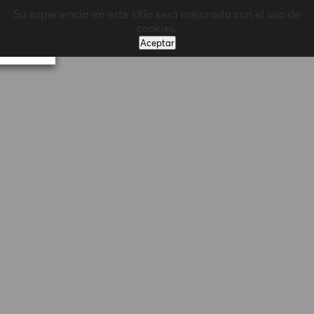
Su experiencia en este sitio será mejorada con el uso de
MENÚ
cookies.
Aceptar
Volver