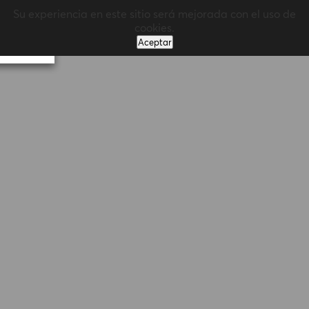
Su experiencia en este sitio será mejorada con el uso de
MENÚ
cookies.
Aceptar
Volver