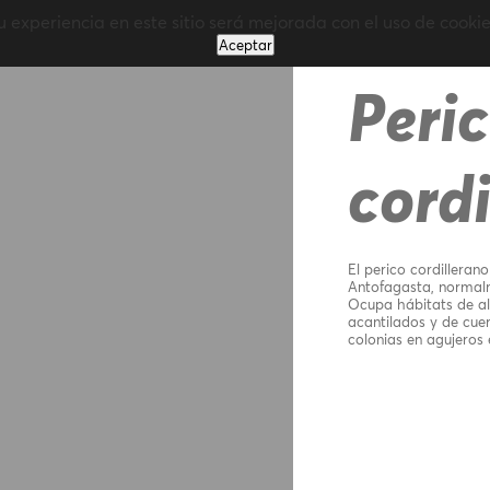
u experiencia en este sitio será mejorada con el uso de cookie
Aceptar
Peri
cordi
El perico cordilleran
Antofagasta, normalm
Ocupa hábitats de al
acantilados y de cue
colonias en agujeros 