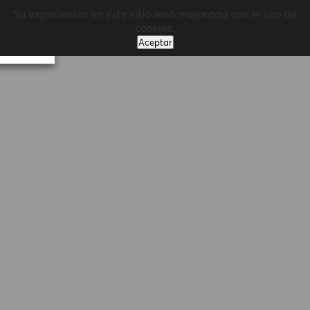
Su experiencia en este sitio será mejorada con el uso de
MENÚ
cookies.
Aceptar
Volver